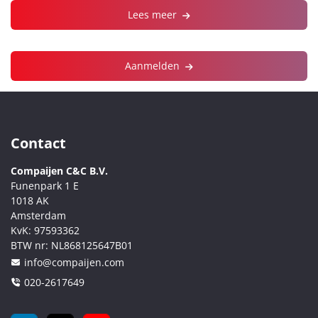
Lees meer
Aanmelden
Contact
Compaijen C&C B.V.
Funenpark 1 E
1018 AK
Amsterdam
KvK:
97593362
BTW nr:
NL868125647B01
info@compaijen.com
020-2617649