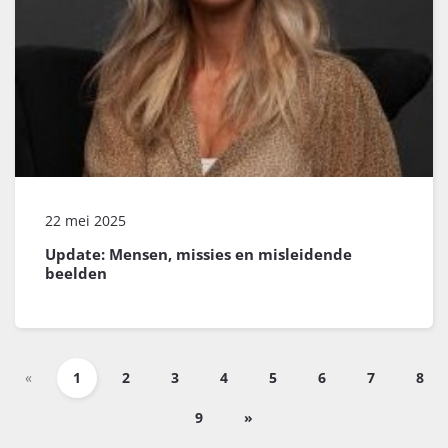
22 mei 2025
Update: Mensen, missies en misleidende
beelden
«
1
2
3
4
5
6
7
8
9
»