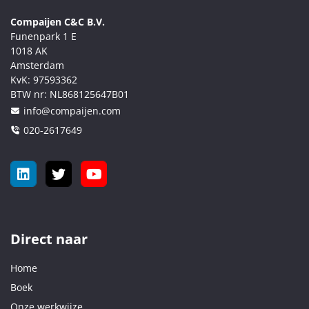
Compaijen C&C B.V.
Funenpark 1 E
1018 AK
Amsterdam
KvK:
97593362
BTW nr:
NL868125647B01
info@compaijen.com
020-2617649
Direct naar
Home
Boek
Onze werkwijze