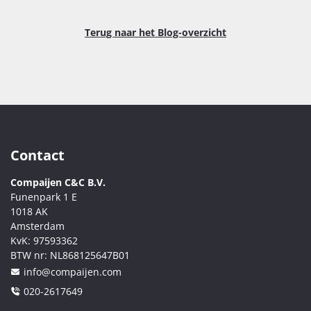
Terug naar het Blog-overzicht
Contact
Compaijen C&C B.V.
Funenpark 1 E
1018 AK
Amsterdam
KvK:
97593362
BTW nr:
NL868125647B01
info@compaijen.com
020-2617649