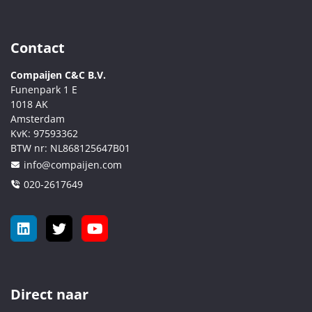
Contact
Compaijen C&C B.V.
Funenpark 1 E
1018 AK
Amsterdam
KvK:
97593362
BTW nr:
NL868125647B01
info@compaijen.com
020-2617649
Direct naar