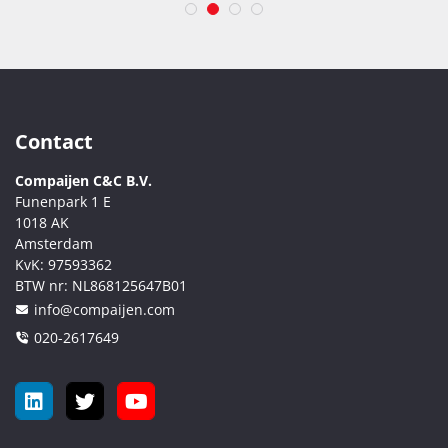
Contact
Compaijen C&C B.V.
Funenpark 1 E
1018 AK
Amsterdam
KvK:
97593362
BTW nr:
NL868125647B01
info@compaijen.com
020-2617649