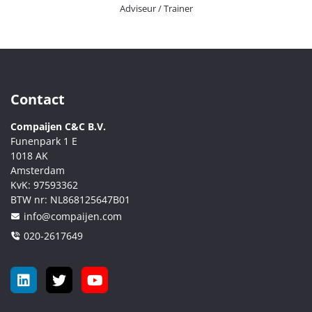
Adviseur / Trainer
Contact
Compaijen C&C B.V.
Funenpark 1 E
1018 AK
Amsterdam
KvK:
97593362
BTW nr:
NL868125647B01
info@compaijen.com
020-2617649