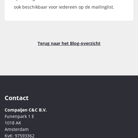
ook beschikbaar voor iedereen op de mailinglist.
Terug naar het Blog-overzicht
Contact
Compaijen C&C B.V.
Funenpark 1 E
1018 AK
Amsterdam
KvK:
97593362