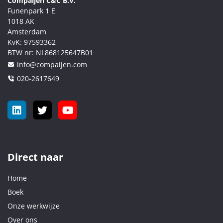
Compaijen C&C B.V.
Funenpark 1 E
1018 AK
Amsterdam
KvK:
97593362
BTW nr:
NL868125647B01
info@compaijen.com
020-2617649
Direct naar
Home
Boek
Onze werkwijze
Over ons