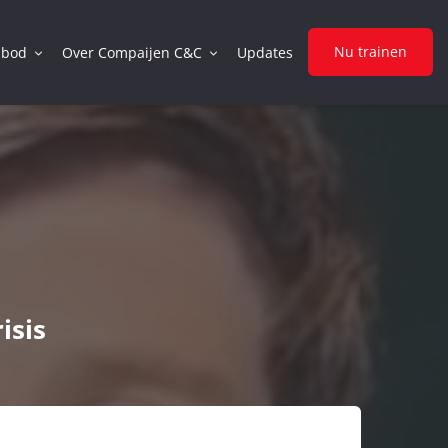
Nu trainen
nbod
Over Compaijen C&C
Updates
isis