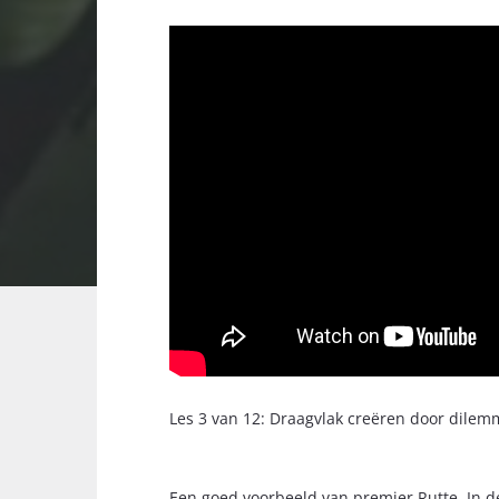
Les 3 van 12: Draagvlak creëren door dile
Een goed voorbeeld van premier Rutte. In de