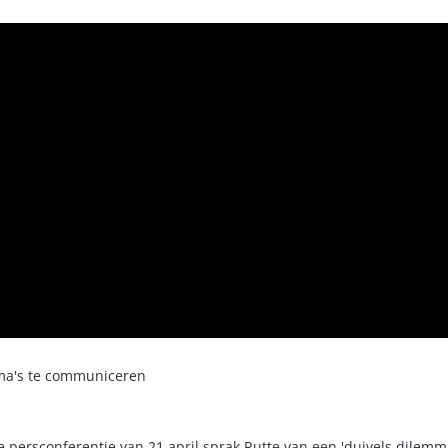
mma's te communiceren
 persconferentie van 21 april sprak Rutte van een 'duivels dilemm