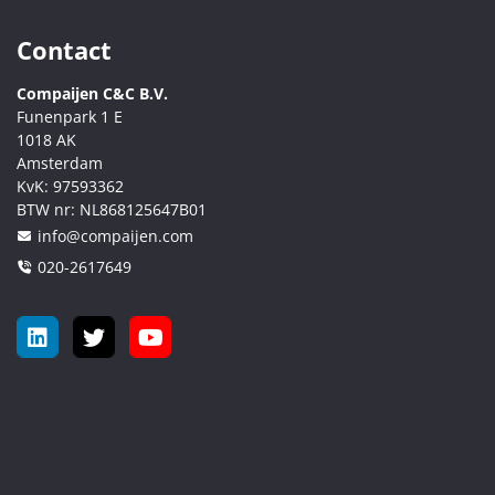
Contact
Compaijen C&C B.V.
Funenpark 1 E
1018 AK
Amsterdam
KvK:
97593362
BTW nr:
NL868125647B01
info@compaijen.com
020-2617649