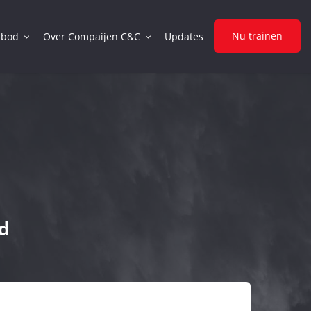
Nu trainen
nbod
Over Compaijen C&C
Updates
d