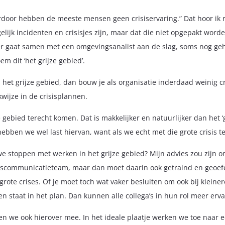
rdoor hebben de meeste mensen geen crisiservaring.” Dat hoor ik r
elijk incidenten en crisisjes zijn, maar dat die niet opgepakt word
 gaat samen met een omgevingsanalist aan de slag, soms nog gehol
m dit ‘het grijze gebied’.
 het grijze gebied, dan bouw je als organisatie inderdaad weinig cri
wijze in de crisisplannen.
ze gebied terecht komen. Dat is makkelijker en natuurlijker dan het
ebben we wel last hiervan, want als we echt met die grote crisis t
stoppen met werken in het grijze gebied? Mijn advies zou zijn om
 crisiscommunicatieteam, maar dan moet daarin ook getraind en geo
grote crises. Of je moet toch wat vaker besluiten om ook bij klein
 staat in het plan. Dan kunnen alle collega’s in hun rol meer erv
en we ook hierover mee. In het ideale plaatje werken we toe naar 