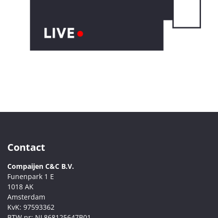
Contact
Compaijen C&C B.V.
Funenpark 1 E
1018 AK
Amsterdam
KvK:
97593362
BTW nr:
NL868125647B01